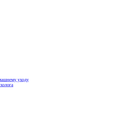
машнему уходу
ихолога