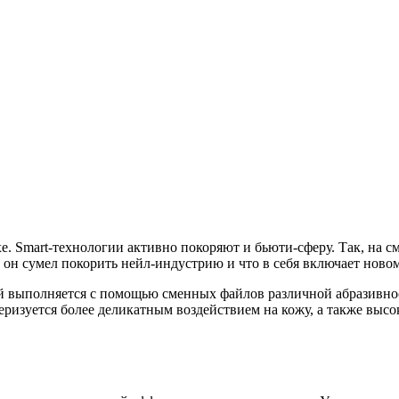
е. Smart-технологии активно покоряют и бьюти-сферу. Так, на 
м он сумел покорить нейл-индустрию и что в себя включает ново
й выполняется с помощью сменных файлов различной абразивнос
теризуется более деликатным воздействием на кожу, а также вы