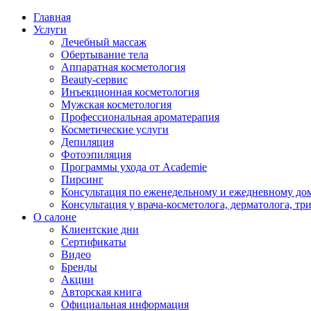
Главная
Услуги
Лечебный массаж
Обертывание тела
Аппаратная косметология
Beauty-сервис
Инъекционная косметология
Мужская косметология
Профессиональная ароматерапия
Косметические услуги
Депиляция
Фотоэпиляция
Программы ухода от Academie
Пирсинг
Консультация по еженедельному и ежедневному до
Консультация у врача-косметолога, дерматолога, тр
О салоне
Клиентские дни
Сертификаты
Видео
Бренды
Акции
Авторская книга
Официальная информация