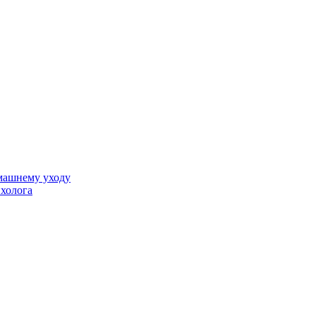
машнему уходу
ихолога